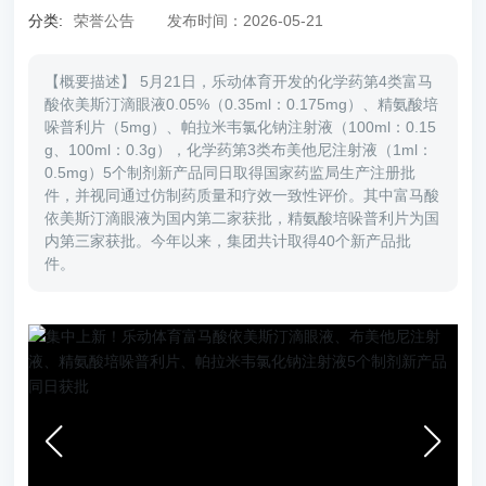
发
分类:
荣誉公告
发布时间：2026-05-21
产
【概要描述】 5月21日，乐动体育开发的化学药第4类富马
品
酸依美斯汀滴眼液0.05%（0.35ml：0.175mg）、精氨酸培
中
哚普利片（5mg）、帕拉米韦氯化钠注射液（100ml：0.15
心
g、100ml：0.3g），化学药第3类布美他尼注射液（1ml：
0.5mg）5个制剂新产品同日取得国家药监局生产注册批
件，并视同通过仿制药质量和疗效一致性评价。其中富马酸
人
依美斯汀滴眼液为国内第二家获批，精氨酸培哚普利片为国
力
内第三家获批。今年以来，集团共计取得40个新产品批
资
件。
源
下
属
公
司
招