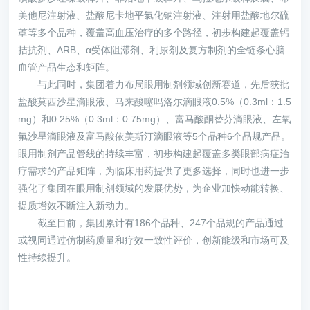
美他尼注射液、盐酸尼卡地平氯化钠注射液、注射用盐酸地尔硫
䓬等多个品种，覆盖高血压治疗的多个路径，初步构建起覆盖钙
拮抗剂、ARB、α受体阻滞剂、利尿剂及复方制剂的全链条心脑
血管产品生态和矩阵。
与此同时，集团着力布局眼用制剂领域创新赛道，先后获批
盐酸莫西沙星滴眼液、马来酸噻吗洛尔滴眼液0.5%（0.3ml：1.5
mg）和0.25%（0.3ml：0.75mg）、富马酸酮替芬滴眼液、左氧
氟沙星滴眼液及富马酸依美斯汀滴眼液等5个品种6个品规产品。
眼用制剂产品管线的持续丰富，初步构建起覆盖多类眼部病症治
疗需求的产品矩阵，为临床用药提供了更多选择，同时也进一步
强化了集团在眼用制剂领域的发展优势，为企业加快动能转换、
提质增效不断注入新动力。
截至目前，集团累计有186个品种、247个品规的产品通过
或视同通过仿制药质量和疗效一致性评价，创新能级和市场可及
性持续提升。