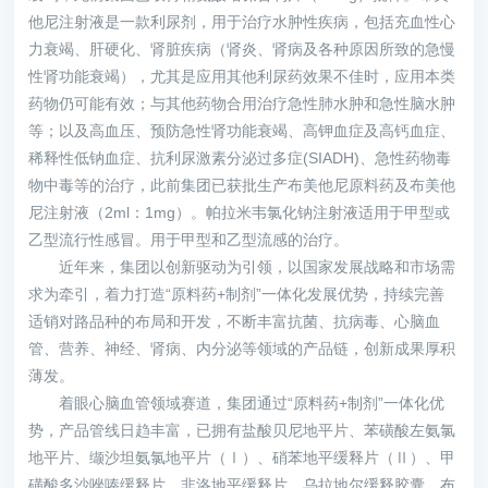
他尼注射液是一款利尿剂，用于治疗水肿性疾病，包括充血性心
力衰竭、肝硬化、肾脏疾病（肾炎、肾病及各种原因所致的急慢
性肾功能衰竭），尤其是应用其他利尿药效果不佳时，应用本类
药物仍可能有效；与其他药物合用治疗急性肺水肿和急性脑水肿
等；以及高血压、预防急性肾功能衰竭、高钾血症及高钙血症、
稀释性低钠血症、抗利尿激素分泌过多症(SIADH)、急性药物毒
物中毒等的治疗，此前集团已获批生产布美他尼原料药及布美他
尼注射液（2ml：1mg）。帕拉米韦氯化钠注射液适用于甲型或
乙型流行性感冒。用于甲型和乙型流感的治疗。
近年来，集团以创新驱动为引领，以国家发展战略和市场需
求为牵引，着力打造“原料药+制剂”一体化发展优势，持续完善
适销对路品种的布局和开发，不断丰富抗菌、抗病毒、心脑血
管、营养、神经、肾病、内分泌等领域的产品链，创新成果厚积
薄发。
着眼心脑血管领域赛道，集团通过“原料药+制剂”一体化优
势，产品管线日趋丰富，已拥有盐酸贝尼地平片、苯磺酸左氨氯
地平片、缬沙坦氨氯地平片（Ⅰ）、硝苯地平缓释片（Ⅱ）、甲
磺酸多沙唑嗪缓释片、非洛地平缓释片、乌拉地尔缓释胶囊、布