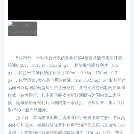
标
采
购
乐
动
（中
国）
一
5月21日，乐动体育开发的化学药第4类富马酸依美斯汀滴
站
眼液0.05%（0.35ml：0.175mg）、精氨酸培哚普利片（5m
式
g）、帕拉米韦氯化钠注射液（100ml：0.15g、100ml：0.3
服
g），化学药第3类布美他尼注射液（1ml：0.5mg）5个制剂新产
务
品同日取得国家药监局生产注册批件，并视同通过仿制药质量和
官
疗效一致性评价。其中富马酸依美斯汀滴眼液为国内第二家获
方
网
批，精氨酸培哚普利片为国内第三家获批。今年以来，集团共计
站
取得40个新产品批件。
据了解，富马酸依美斯汀滴眼液用于暂时缓解过敏性结膜炎
的体征和症状。精氨酸培哚普利片用于治疗高血压与充血性心力
衰竭，此前集团已取得精氨酸培哚普利片（10mg）批件。布美