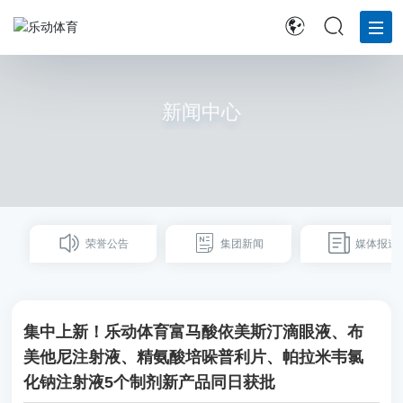
首
页
新闻中心
走
进
四
药
荣誉公告
集团新闻
媒体报道
新
闻
中
心
集中上新！乐动体育富马酸依美斯汀滴眼液、布
美他尼注射液、精氨酸培哚普利片、帕拉米韦氯
药
物
化钠注射液5个制剂新产品同日获批
研