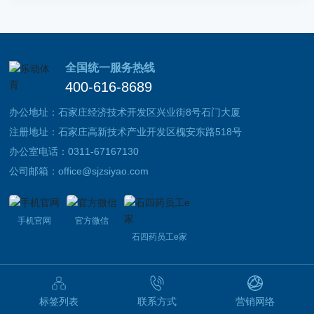
全国统一服务热线
400-616-8689
办公地址：石家庄经济技术开发区兴业街8号石门大厦
注册地址：石家庄高新技术产业开发区槐安东路518号
办公室电话：
0311-67167130
公司邮箱：
office@sjzsiyao.com
手机官网
官方微信
石四药员工e家
标签列表
联系方式
营销网络