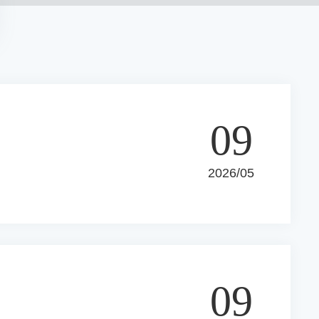
09
2026/05
09