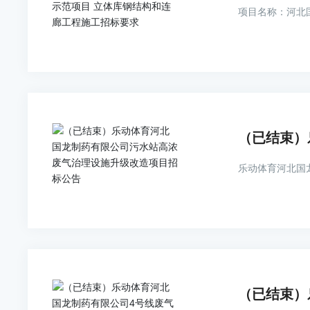
钢结构和连
项目名称：河北
（已结束）
级改造项目
乐动体育河北国
（已结束）