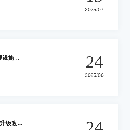
2025/07
24
理设施升
2025/06
24
升级改造