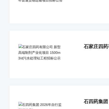
石家庄四药有限公司 新型高端制剂产业化项
程招标公示
石四药集团 