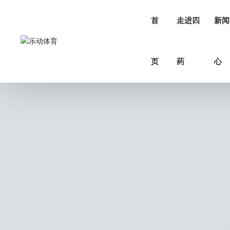
首
走进四
新闻
页
药
心