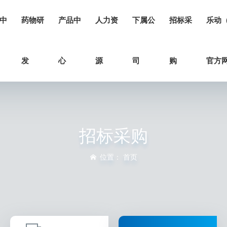
中
药物研
产品中
人力资
下属公
招标采
乐动
发
心
源
司
购
官方
招标采购
位置：
首页