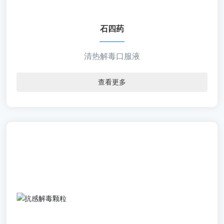
支/盒
【包 材】口服液玻璃瓶
石四药
【剂 型】合剂
清热解毒口服液
查看更多
石四药
【通用名称】抗感解毒颗粒