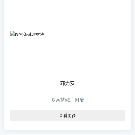
菲力安
【通用名称】多索茶碱注射液
【批准文号】国药准字H20203015
【规 格】10ml：0.1g
【包 材】聚丙烯安瓿
【剂 型】注射剂
菲力安
多索茶碱注射液
查看更多