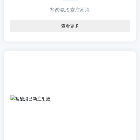
盐酸氨溴索注射液
查看更多
依诺克
【通用名称】盐酸溴己新注射液
【批准文号】国药准字H20213214
【规 格】2ml：4mg
【包 材】中硼硅玻璃安瓿