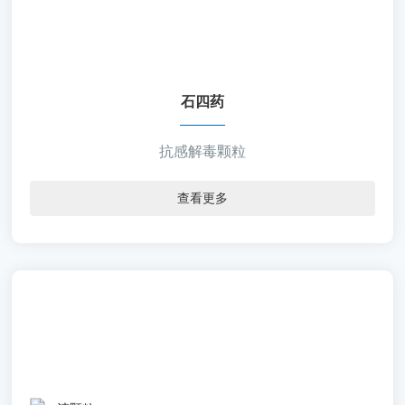
【批准文号】国药准字Z20063133
【规 格】10g＊9袋/盒
【包 材】复合膜
【剂 型】颗粒剂
石四药
抗感解毒颗粒
查看更多
石四药