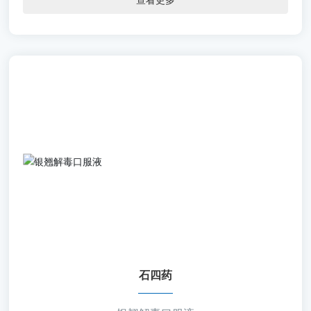
标
采
购
乐
动
（中
国）
一
站
石四药
式
服
【通用名称】银翘解毒口服液
务
官
【批准文号】国药准字Z13022441
方
【规 格】10ml＊10支/盒
网
站
【包 材】口服液玻璃瓶
【剂 型】合剂
石四药