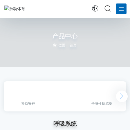
首
页
产品中心
位置：
首页
走
进
四
药
新
闻
中
心
补益安神
呼吸系统
全身性抗感染
消
药
物
呼吸系统
研