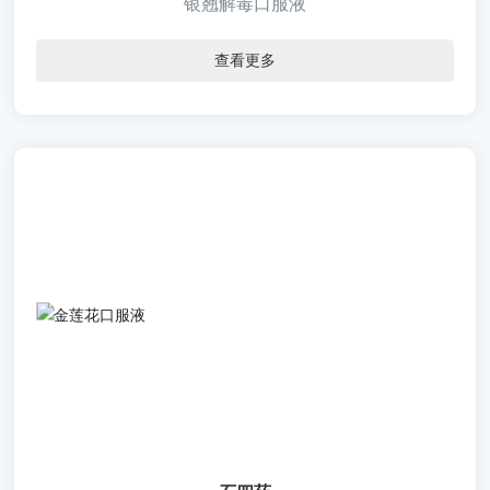
银翘解毒口服液
查看更多
石四药
【通用名称】金莲花口服液
【批准文号】国药准字Z20055103
【规 格】10ml*10支/盒 10ml*6支/盒
【包 材】管制口服液瓶