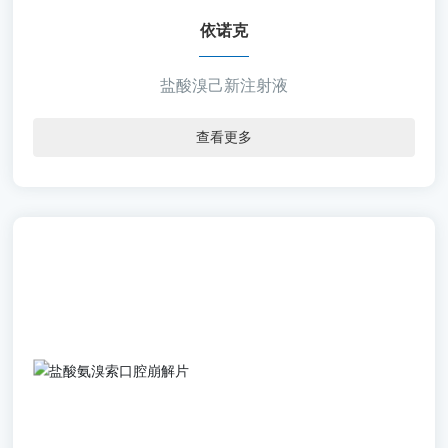
【剂 型】注射剂
依诺克
盐酸溴己新注射液
查看更多
菲得欣
【通用名称】盐酸氨溴索口腔崩解片
【批准文号】国药准字H20080458