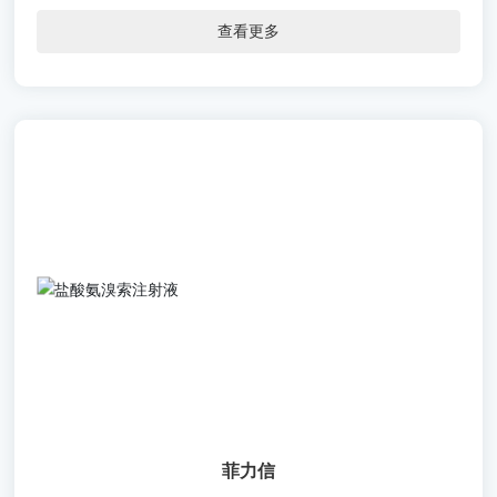
查看更多
菲力信
【通用名称】盐酸氨溴索注射液
【批准文号】国药准字H20183531 国药准字H20183532
国药准字H20183533
【规 格】1ml:7.5mg 2ml:15mg 4ml:30mg
【包 材】聚丙烯安瓿
菲力信
【剂 型】注射剂