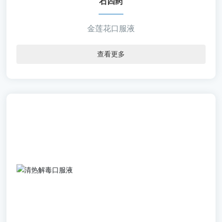
【剂 型】合剂
石四药
金莲花口服液
查看更多
石四药
【通用名称】清热解毒口服液
【批准文号】国药准字Z20027771
【规 格】10ml＊10支/盒 10ml＊8支/盒 10ml＊18