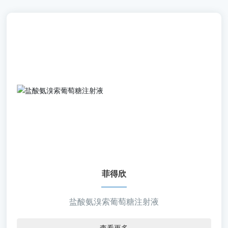
发
产
品
中
菲得欣
心
【通用名称】盐酸氨溴索葡萄糖注射液
人
【批准文号】国药准字H20040181、国药准字H2010337
力
2、国药准字H20103376
资
【规 格】50ml:盐酸氨溴索30mg与葡萄糖2.5g、50ml:
源
盐酸氨溴索15mg与葡萄糖2.5g、50ml:盐酸氨溴索7.5mg
与葡萄糖2.5g
下
【包 材】玻璃瓶（多层共挤膜输液袋）、玻璃瓶（多
属
菲得欣
层共挤膜输液袋）、玻璃瓶（多层共挤膜输液袋、双阀易
公
折式）
司
盐酸氨溴索葡萄糖注射液
招
查看更多