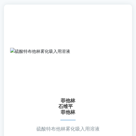
菲他林
石维平
菲他林
【通用名称】硫酸特布他林雾化吸入用溶液
【批准文号】国药准字H20213254 国药准字H20213083
国药准字H20217036
【规 格】2ml：5mg 1ml：0.5mg 1ml：2.5mg
菲他林
石维平
【包 材】聚丙烯安瓿 玻璃安瓿 聚丙烯安瓿
菲他林
【剂 型】吸入用溶液剂 注射剂 吸入用溶液剂
硫酸特布他林雾化吸入用溶液