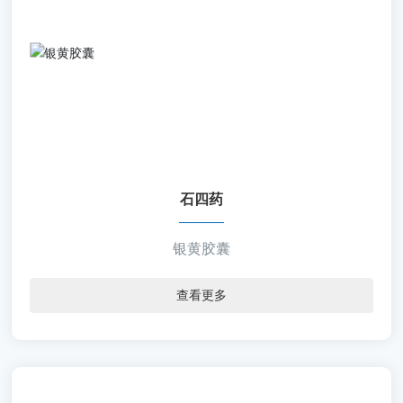
石四药
【通用名称】银黄胶囊
【批准文号】国药准字Z20033173
【规 格】0.3g＊32板/盒 0.3g＊36板/盒 0.3g＊48
板/盒
【包 材】铝塑
石四药
【剂 型】胶囊剂
银黄胶囊
查看更多