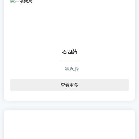
【通用名称】一清颗粒
【批准文号】国药准字Z20023419
【规 格】7.5g＊9袋/盒 7.5g＊9袋/盒
【包 材】复合膜袋装
【剂 型】颗粒剂
石四药
一清颗粒
查看更多