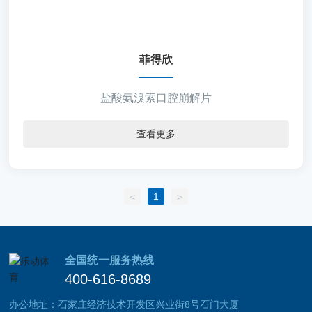
【规 格】30mg*12片/盒 30mg*24片/盒
【包 材】双铝
菲得欣
盐酸氨溴索口腔崩解片
查看更多
1
<
>
全国统一服务热线
400-616-8689
办公地址：石家庄经济技术开发区兴业街8号石门大厦