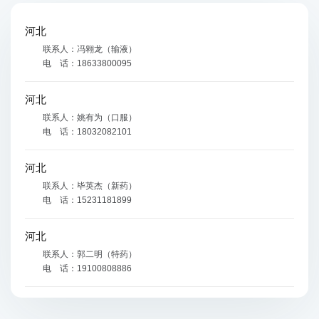
发
河北
联系人：冯翱龙（输液）
产
电 话：18633800095
品
中
心
河北
联系人：姚有为（口服）
电 话：18032082101
人
力
资
河北
源
联系人：毕英杰（新药）
电 话：15231181899
下
河北
属
公
联系人：郭二明（特药）
司
电 话：19100808886
招