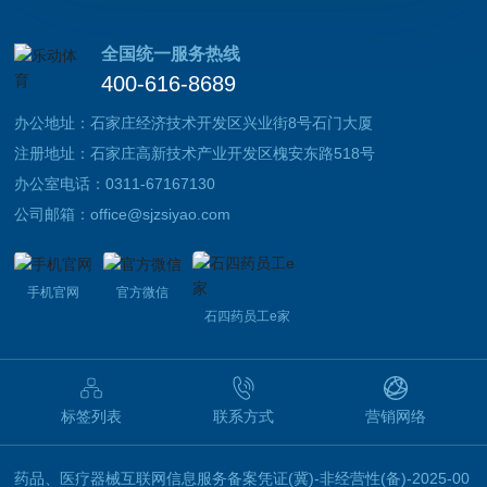
标
采
购
全国统一服务热线
400-616-8689
乐
办公地址：石家庄经济技术开发区兴业街8号石门大厦
动
注册地址：石家庄高新技术产业开发区槐安东路518号
（中
国）
办公室电话：
0311-67167130
一
公司邮箱：
office@sjzsiyao.com
站
式
服
手机官网
官方微信
务
石四药员工e家
官
方
网
站
标签列表
联系方式
营销网络
药品、医疗器械互联网信息服务备案凭证(冀)-非经营性(备)-2025-00